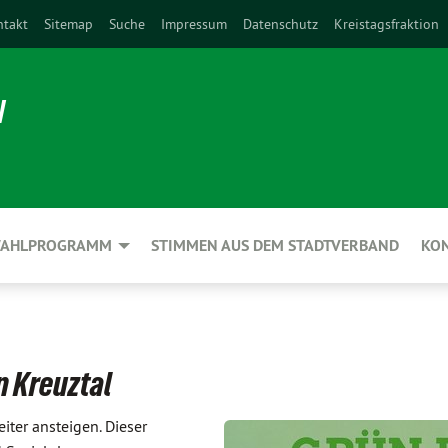
ntakt
Sitemap
Suche
Impressum
Datenschutz
Kreistagsfraktion
N
AHLPROGRAMM
STIMMEN AUS DEM STADTVERBAND
KO
n Kreuztal
iter ansteigen. Dieser